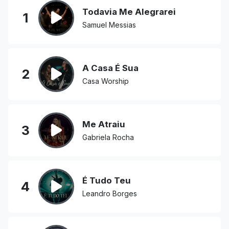
Todavia Me Alegrarei
1
Samuel Messias
A Casa É Sua
2
Casa Worship
Me Atraiu
3
Gabriela Rocha
É Tudo Teu
4
Leandro Borges