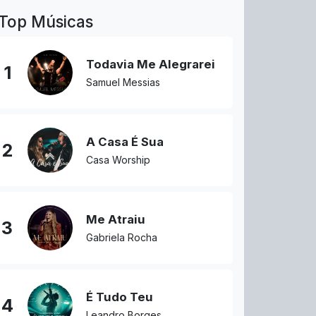
Top Músicas
Todavia Me Alegrarei
1
Samuel Messias
A Casa É Sua
2
Casa Worship
Me Atraiu
3
Gabriela Rocha
É Tudo Teu
4
Leandro Borges